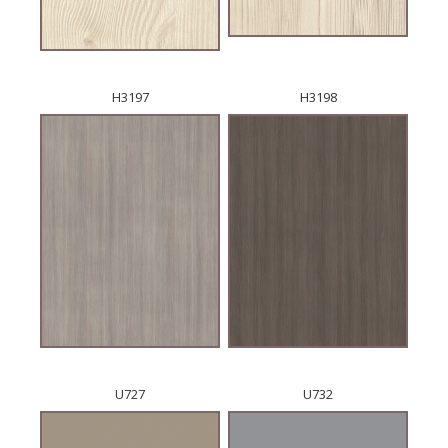
H3197
H3198
U727
U732