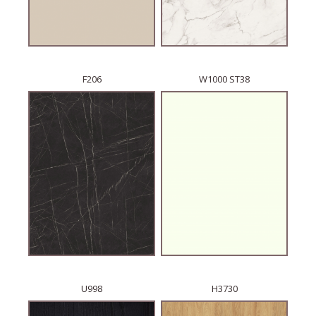
F206
W1000 ST38
U998
H3730