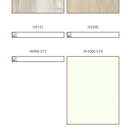
H3131
H3395
W960 ST7
W1000 ST9