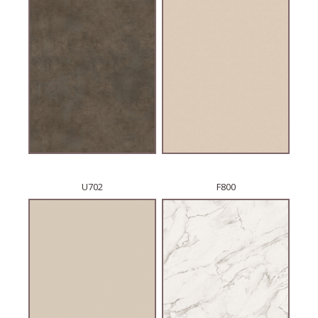
U702
F800