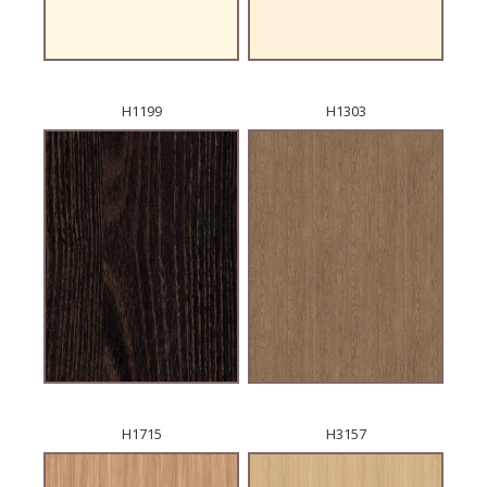
H1199
H1303
H1715
H3157