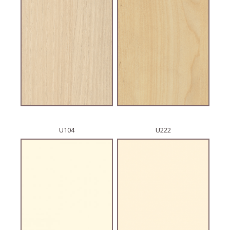
U104
U222