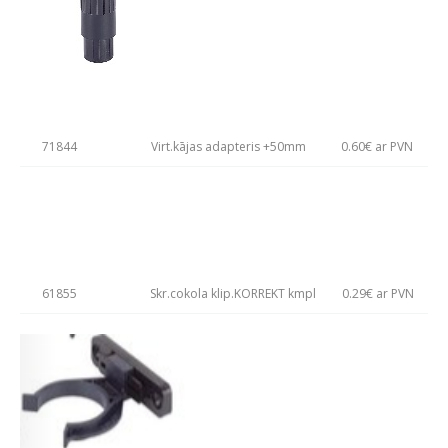
71844
Virt.kājas adapteris +50mm
0.60€ ar PVN
61855
Skr.cokola klip.KORREKT kmpl
0.29€ ar PVN