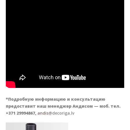
*Подробную информацию и консультацию
предоставит наш менеджер Андисом — моб. тел.
+371 29994867,
andis
@decoriga.lv