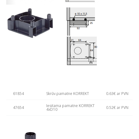
61854
Skrūv.pamatne KORREKT
0.63€ ar PVN
Iesitama pamatne KORREKT
47654
0.52€ ar PVN
4xD10