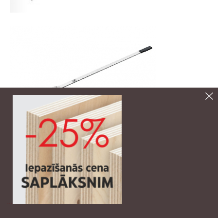
Augstuma regulēšanas atslēga
9253384
59.02€ ar PVN
KORREKT kājām
* visas cenas norādītas ar PVN 21%.
…