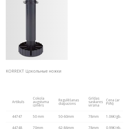
KORREKT Цокольные ножки
Cokola
Grīdas
Regulēšanas
Cena (ar
Artikuls
augstuma
saskares
diapazons
PVN)
izmērs
virsma
44747
50 mm
50-60mm
78mm
1.06€/gb.
44748
70mm
62-86mm
78mm
0.99€/gb.