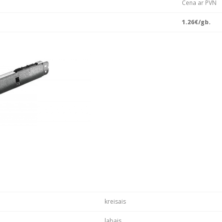
Cena ar PVN
1.26
€/gb.
kreisais
labais