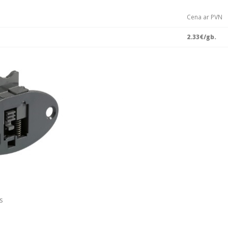
Cena ar PVN
2.33
€/gb.
s