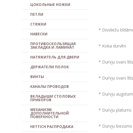
ЦОКОЛЬНЫЕ НОЖКИ
ПЕТЛИ
СТЯЖКИ
* Divsliežu bīdām
НАВЕСКИ
ПРОТИВОСКОЛЬЗЯЩАЯ
* Koka durvīm
ЗАКЛАДКА И ЛАМИНАТ
НАТЯЖИТЕЛЬ ДЛЯ ДВЕРИ
* Durvju svars lī
ДЕРЖАТЕЛИ ПОЛОК
ВИНТЫ
* Durvju svars līd
КАНАЛЫ ПРОВОДОВ
* Durvju augstum
ВКЛАДЫШИ СТОЛОВЫХ
ПРИБОРОВ
МЕХАНИЗМ
* Durvju platum
ДОПОЛНИТЕЛЬНОЙ
ПОВЕРХНОСТИ
* Durvju biezum
HETTICH PACПPOДAЖA