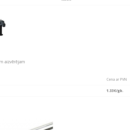
am aizvērējam
Cena ar PVN
1.33
€/gb.