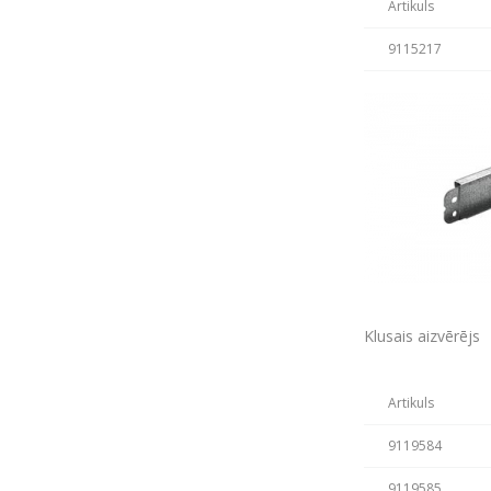
Artikuls
9115217
Klusais aizvērējs
Artikuls
9119584
9119585