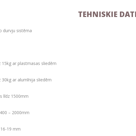
TEHNISKIE DAT
o durvju sistēma
dz 15kg ar plastmasas sliedēm
z 30kg ar alumīnija sliedēm
s līdz 1500mm
s 400 – 2000mm
s 16-19 mm