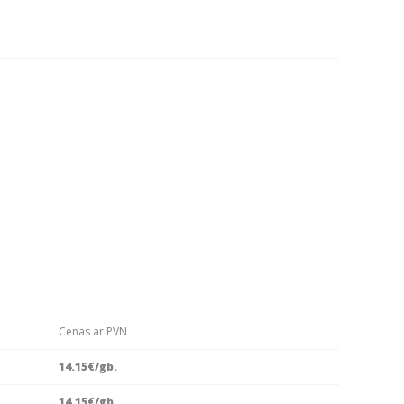
Cenas ar PVN
14.15
€/gb.
14.15
€/gb.