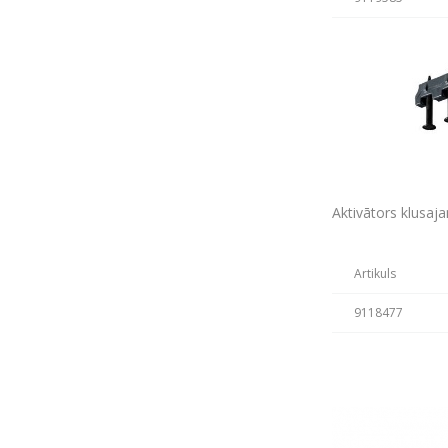
Aktivātors klusaj
Artikuls
9118477