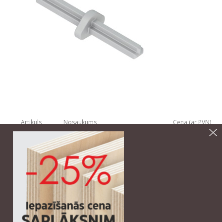
Artikuls
Nosaukums
Cena (ar PVN)
9221295
PTO stieņa vidējais savienojums
0.85€/gb.
Izgatavojot atvilktnes no HETTICH Q vadotnēm,
elegantu un vieglu izskatu iegūt varēsiet,
izmantojot
12mm materiālu
!