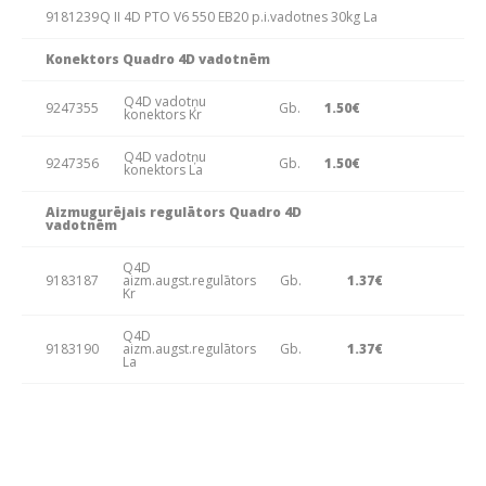
9181239
Q II 4D PTO V6 550 EB20 p.i.vadotnes 30kg La
Konektors Quadro 4D vadotnēm
Q4D vadotņu
9247355
Gb.
1.50€
konektors Kr
Q4D vadotņu
9247356
Gb.
1.50€
konektors La
Aizmugurējais regulātors Quadro 4D
vadotnēm
Q4D
9183187
aizm.augst.regulātors
Gb.
1.37€
Kr
Q4D
9183190
aizm.augst.regulātors
Gb.
1.37€
La