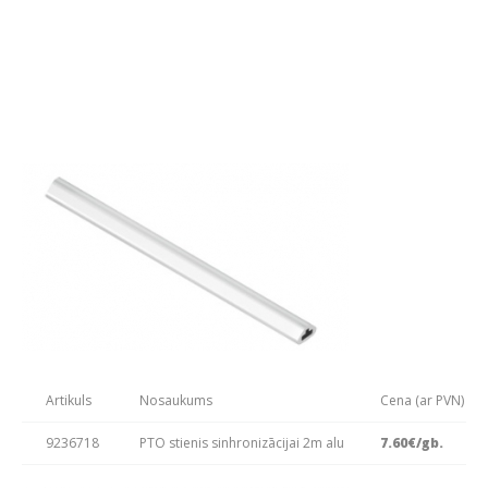
Artikuls
Nosaukums
Cena (ar PVN)
9236718
PTO stienis sinhronizācijai 2m alu
7.60
€/gb.