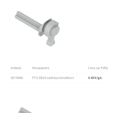
Artikuls
Nosaukums
Cena (ar PVN)
9219966
PTO EB20 vadotņu konektors
0.85€/gb.