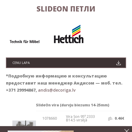
SLIDEON ПЕТЛИ
CENU LAPA
*Подробную информацию и консультацию
предоставит наш менеджер Андисом — моб. тел.
+371 29994867,
andis@decoriga.lv
SlideOn vira (durvju biezums 14-25mm)
Vira Son 95⁰ 2333
1078660
gb.
0.46€
B14.5 virsējā
Vira Son 95⁰ 2333 B5