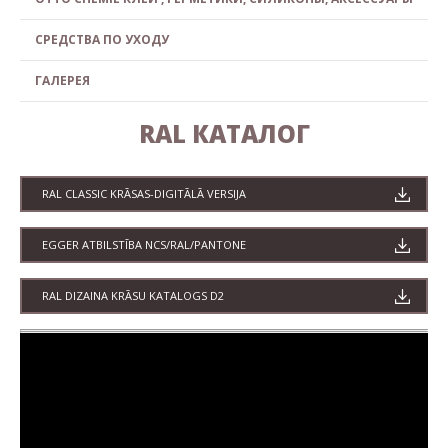
СРЕДСТВА ПО УХОДУ
ГАЛЕРЕЯ
RAL КАТАЛОГ
RAL CLASSIC KRĀSAS-DIGITĀLĀ VERSIJA
EGGER ATBILSTĪBA NCS/RAL/PANTONE
RAL DIZAINA KRĀSU KATALOGS D2