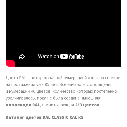
Цвета RAL с четырехзначной нумерацией известны в мире
на протяжении уже 85 лет. Все началось с обобщения
и нумерации 40 цветов, количество которых постепенно
увеличивалось, пока не была создана нынешняя
коллекция RAL
, насчитывающая
213 цветов
.
Каталог цветов RAL CLASSIC RAL K5