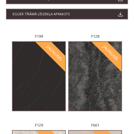
EGGER TĪRĀMĀ LĪDZEKĻA APRAKSTS
F199
F128
JAUNUMS
JAUNUMS
F129
F661