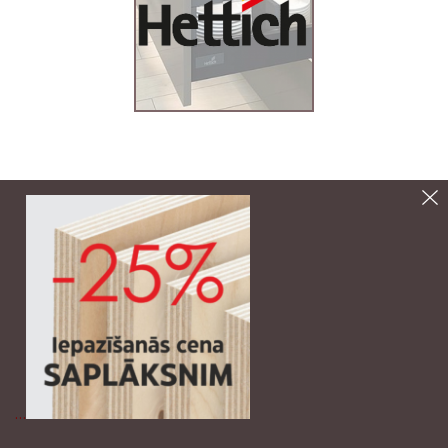
*Sīkākai informācijai varat sazināties ar menedžeri –
Andi (Mob. +371 29994867,
andis@decoriga.lv
)
vai
info@decoriga.lv
* visas cenas norādītas ar PVN 21%.
…