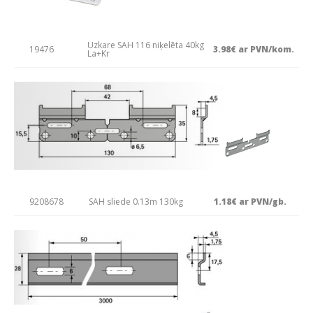
Uzkare SAH 116 niķelēta 40kg
19476
3.98€ ar PVN/kom.
La+Kr
9208678
SAH sliede 0.13m 130kg
1.18€ ar PVN/gb.