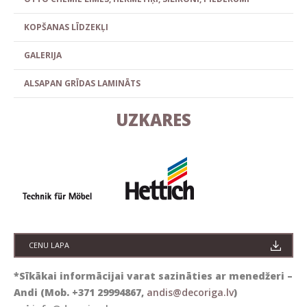
KOPŠANAS LĪDZEKĻI
GALERIJA
ALSAPAN GRĪDAS LAMINĀTS
UZKARES
CENU LAPA
*Sīkākai informācijai varat sazināties ar menedžeri –
Andi (Mob. +371 29994867,
andis@decoriga.lv
)