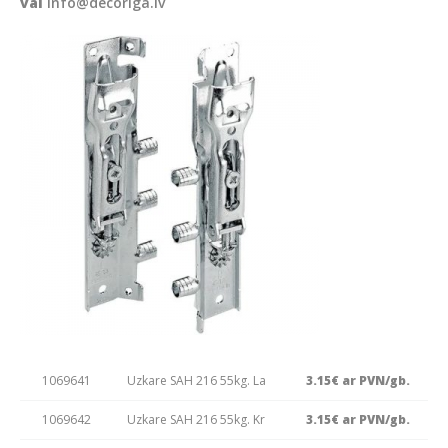
vai
info@decoriga.lv
1069641
Uzkare SAH 216 55kg. La
3.15€ ar PVN/gb.
1069642
Uzkare SAH 216 55kg. Kr
3.15€ ar PVN/gb.