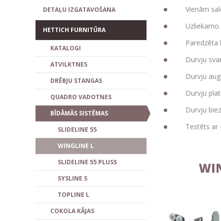
Vienām sa
DETAĻU IZGATAVOŠANA
Uzliekamo 
HETTICH FURNITŪRA
Paredzēta 
KATALOGI
Durvju svar
ATVILKTNES
Durvju au
DRĒBJU STANGAS
Durvju pl
QUADRO VADOTNES
Durvju bi
BĪDĀMĀS SISTĒMAS
Testēts ar
SLIDELINE 55
WINGLINE L
SLIDELINE 55 PLUSS
WI
SYSLINE S
TOPLINE L
COKOLA KĀJAS