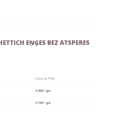
ETTICH EŅĢES BEZ ATSPERES
Cena (ar PVN)
2.96€ / gb.
3.19€ / gb.