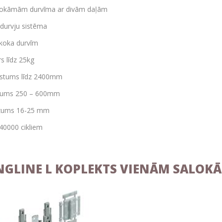
lokāmām durvīma ar divām daļām
durvju sistēma
koka durvīm
s līdz 25kg
gstums līdz 2400mm
atums 250 – 600mm
ezums 16-25 mm
 40000 cikliem
NGLINE L KOPLEKTS VIENĀM SALOK