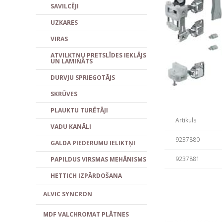
SAVILCĒJI
UZKARES
VIRAS
ATVILKTŅU PRETSLĪDES IEKLĀJS
UN LAMINĀTS
DURVJU SPRIEGOTĀJS
SKRŪVES
PLAUKTU TURĒTĀJI
Artikuls
VADU KANĀLI
9237880
GALDA PIEDERUMU IELIKTŅI
9237881
PAPILDUS VIRSMAS MEHĀNISMS
HETTICH IZPĀRDOŠANA
ALVIC SYNCRON
MDF VALCHROMAT PLĀTNES