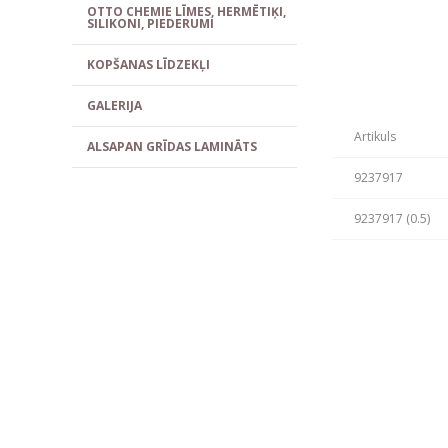
OTTO CHEMIE LĪMES, HERMĒTIĶI,
SILIKONI, PIEDERUMI
KOPŠANAS LĪDZEKĻI
GALERIJA
Artikuls
ALSAPAN GRĪDAS LAMINĀTS
9237917
9237917 (0.5)