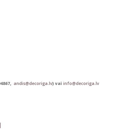
94867,
andis@decoriga.lv
) vai
info@decoriga.lv
I